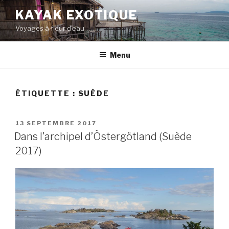
Aller
KAYAK EXOTIQUE
au
Voyages à fleur d'eau…
contenu
principal
Menu
ÉTIQUETTE : SUÈDE
PUBLIÉ
13 SEPTEMBRE 2017
LE
Dans l’archipel d’Östergötland (Suède
2017)