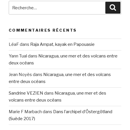
Recherche
Reche
pour
:
COMMENTAIRES RÉCENTS
LéaF
dans
Raja Ampat, kayak en Papouasie
Yann Tual
dans
Nicaragua, une mer et des volcans entre
deux océans
Jean Noyès
dans
Nicaragua, une mer et des volcans
entre deux océans
Sandrine VEZIEN
dans
Nicaragua, une mer et des
volcans entre deux océans
Marie F Marbach
dans
Dans l’archipel d’Östergötland
(Suède 2017)