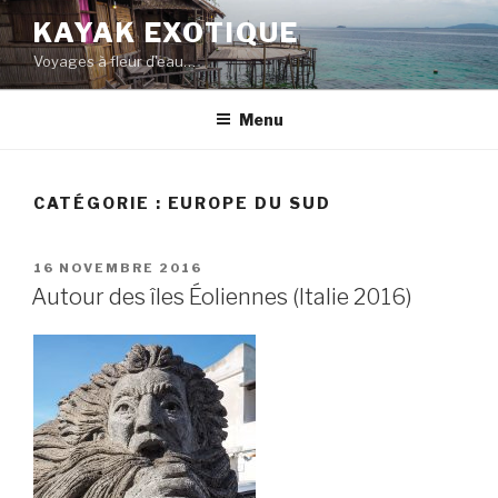
Aller
KAYAK EXOTIQUE
au
Voyages à fleur d'eau…
contenu
principal
Menu
CATÉGORIE : EUROPE DU SUD
PUBLIÉ
16 NOVEMBRE 2016
LE
Autour des îles Éoliennes (Italie 2016)