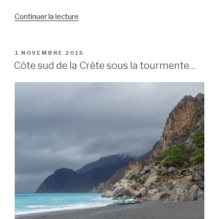
Continuer la lecture
de
« Autour
des
îles
PUBLIÉ
1 NOVEMBRE 2015
LE
Éoliennes
Côte sud de la Crête sous la tourmente…
(Italie
2016) »