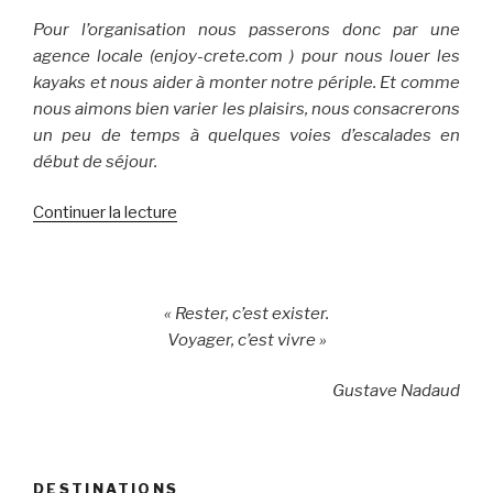
Pour l’organisation nous passerons donc par une
agence locale (enjoy-crete.com ) pour nous louer les
kayaks et nous aider à monter notre périple. Et comme
nous aimons bien varier les plaisirs, nous consacrerons
un peu de temps à quelques voies d’escalades en
début de séjour.
Continuer la lecture
de
« Côte
sud
de
« Rester, c’est exister.
la
Voyager, c’est vivre »
Crête
sous
Gustave Nadaud
la
tourmente… »
DESTINATIONS